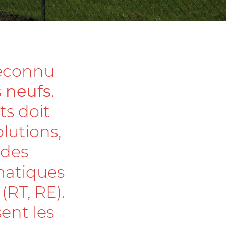
reconnu
 neufs
.
s doit
olutions,
 des
matiques
RT, RE).
ent les