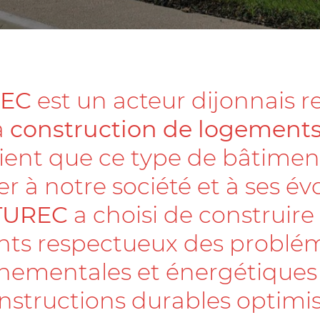
REC
est un acteur dijonnais 
a
construction de logements
ient que ce type de bâtiment
r à notre société et à ses év
TUREC
a choisi de construire
ts respectueux des problé
nementales et énergétiques (
nstructions durables optimis