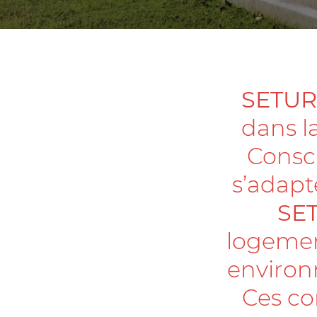
SETU
dans l
Consc
s’adapte
SE
logemen
environ
Ces co