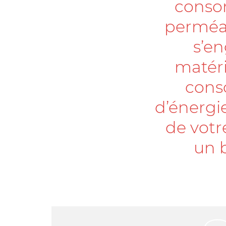
consom
perméab
s’en
matéri
cons
d’énergi
de votr
un 