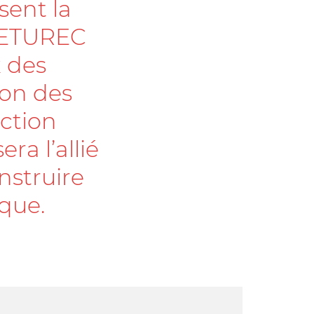
sent la
 SETUREC
x des
ion des
ction
era l’allié
nstruire
que.