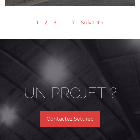
1
2
3
…
7
Suivant »
UN PROJET ?
Contactez Seturec