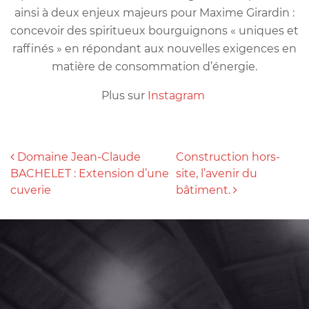
ainsi à deux enjeux majeurs pour Maxime Girardin :
concevoir des spiritueux bourguignons « uniques et
raffinés » en répondant aux nouvelles exigences en
matière de consommation d’énergie.
Plus sur
Instagram
NAVIGATION DES ARTICLES
Domaine Jean-Claude
Construction hors-
BACHELET : Extension d’une
site, l’avenir du
cuverie
bâtiment.