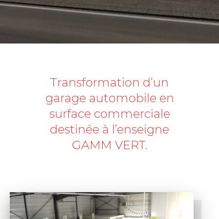
Transformation d’un
garage automobile en
surface commerciale
destinée à l’enseigne
GAMM VERT.