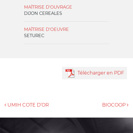
MAÎTRISE D'OUVRAGE
DIJON CEREALES
MAÎTRISE D'OEUVRE
SETUREC
Télécharger en PDF
NAVIGATION DES ARTICLES
UMIH COTE D’OR
BIOCOOP