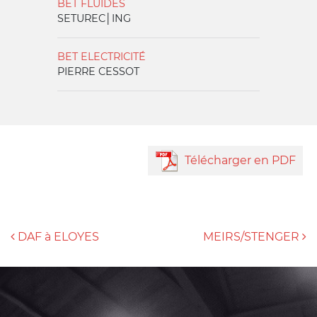
BET FLUIDES
SETUREC│ING
BET ELECTRICITÉ
PIERRE CESSOT
Télécharger en PDF
NAVIGATION DES ARTICLES
DAF à ELOYES
MEIRS/STENGER