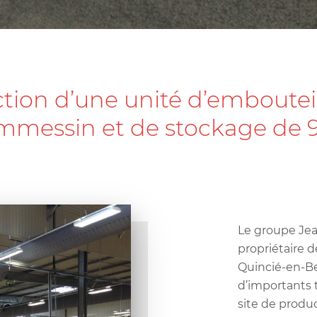
tion d’une unité d’emboutei
mmessin et de stockage de 
Le groupe Je
propriétaire 
Quincié-en-Be
d’importants 
site de produ