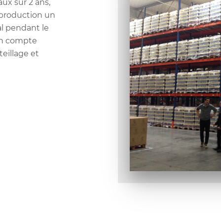
aux sur 2 ans,
 production un
l pendant le
on compte
eillage et