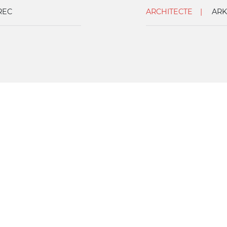
REC
ARCHITECTE
ARK
ICLES