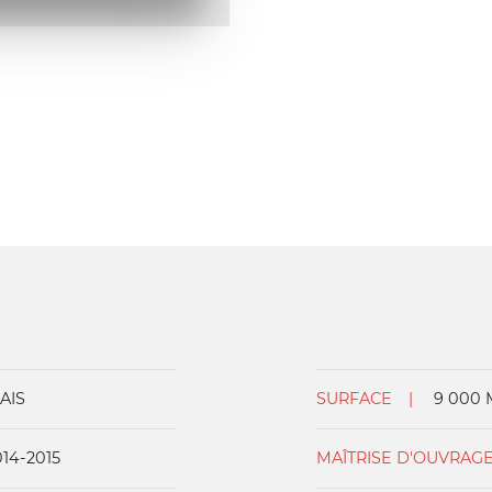
AIS
SURFACE
9 000 
014-2015
MAÎTRISE D'OUVRAG