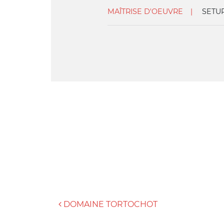
MAÎTRISE D'OEUVRE
SETU
NAVIGATION DES ART
DOMAINE TORTOCHOT