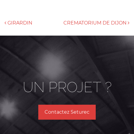
NAVIGATION DES ARTICLES
GIRARDIN
CREMATORIUM DE DIJON
UN PROJET ?
Contactez Seturec