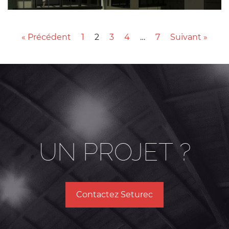
« Précédent
1
2
3
4
…
7
Suivant »
UN PROJET ?
Contactez Seturec